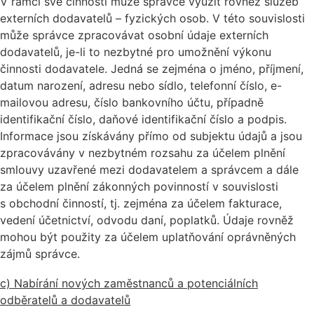
V rámci své činnosti může správce využít rovněž služeb
externích dodavatelů – fyzických osob. V této souvislosti
může správce zpracovávat osobní údaje externích
dodavatelů, je-li to nezbytné pro umožnění výkonu
činnosti dodavatele. Jedná se zejména o jméno, příjmení,
datum narození, adresu nebo sídlo, telefonní číslo, e-
mailovou adresu, číslo bankovního účtu, případně
identifikační číslo, daňové identifikační číslo a podpis.
Informace jsou získávány přímo od subjektu údajů a jsou
zpracovávány v nezbytném rozsahu za účelem plnění
smlouvy uzavřené mezi dodavatelem a správcem a dále
za účelem plnění zákonných povinností v souvislosti
s obchodní činností, tj. zejména za účelem fakturace,
vedení účetnictví, odvodu daní, poplatků. Údaje rovněž
mohou být použity za účelem uplatňování oprávněných
zájmů správce.
c) Nabírání nových zaměstnanců a potenciálních
odběratelů a dodavatelů