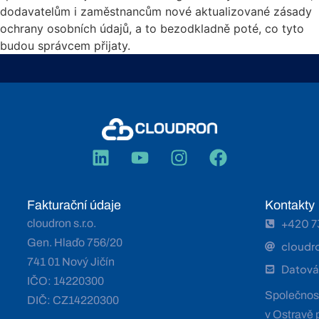
dodavatelům i zaměstnancům nové aktualizované zásady
ochrany osobních údajů, a to bezodkladně poté, co tyto
budou správcem přijaty.
Fakturační údaje
Kontakty
+420 7
cloudron s.r.o.
Gen. Hlaďo 756/20
cloudr
741 01 Nový Jičín
Datová
IČO: 14220300
Společnost
DIČ: CZ14220300
v Ostravě 