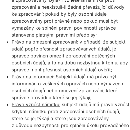
a zpracovávány, byla-li vznesena námitka proti
zpracování a neexistují-li žádné převažující důvody
ke zpracování; pokud by byly osobní údaje
zpracovávány protiprávně nebo pokud musí být
vymazány ke splnění právní povinnosti správce
stanovené platnými právními předpisy;
Právo na omezení zpracování:
v případě, že subjekt
údajů popře přesnost zpracovávaných údajů, je
správce povinen omezit zpracování dotčených
osobních údajů, a to na dobu nezbytnou k tomu, aby
správce mohl přesnost osobních údajů ověřit;
Právo na informaci:
Subjekt údajů má právo být
informován o veškerých opravách nebo výmazech
osobních údajů nebo omezení zpracování, které
správce provádí a které se jej týkají;
Právo vznést námitku:
subjekt údajů má právo vznést
kdykoli námitku proti zpracování osobních údajů,
které se jej týkají a které jsou zpracovávány
z důvodu nezbytnosti pro splnění úkolu prováděného