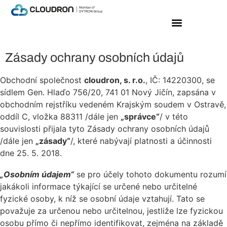
Praktické informace
Zásady ochrany osobních údajů
Obchodní společnost
cloudron, s. r.o.
, IČ: 14220300, se
sídlem Gen. Hlaďo 756/20, 741 01 Nový Jičín, zapsána v
obchodním rejstříku vedeném Krajským soudem v Ostravě,
oddíl C, vložka 88311 /dále jen
„správce“
/ v této
souvislosti přijala tyto Zásady ochrany osobních údajů
/dále jen
„zásady“
/, které nabývají platnosti a účinnosti
dne 25. 5. 2018.
„Osobním údajem“
se pro účely tohoto dokumentu rozumí
jakákoli informace týkající se určené nebo určitelné
fyzické osoby, k níž se osobní údaje vztahují. Tato se
považuje za určenou nebo určitelnou, jestliže lze fyzickou
osobu přímo či nepřímo identifikovat, zejména na základě