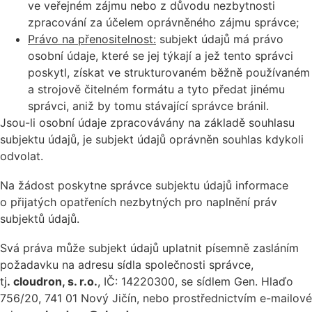
ve veřejném zájmu nebo z důvodu nezbytnosti
zpracování za účelem oprávněného zájmu správce;
Právo na přenositelnost:
subjekt údajů má právo
osobní údaje, které se jej týkají a jež tento správci
poskytl, získat ve strukturovaném běžně používaném
a strojově čitelném formátu a tyto předat jinému
správci, aniž by tomu stávající správce bránil.
Jsou-li osobní údaje zpracovávány na základě souhlasu
subjektu údajů, je subjekt údajů oprávněn souhlas kdykoli
odvolat.
Na žádost poskytne správce subjektu údajů informace
o přijatých opatřeních nezbytných pro naplnění práv
subjektů údajů.
Svá práva může subjekt údajů uplatnit písemně zasláním
požadavku na adresu sídla společnosti správce,
tj
.
cloudron, s. r.o.
, IČ: 14220300, se sídlem Gen. Hlaďo
756/20, 741 01 Nový Jičín, nebo prostřednictvím e-mailové