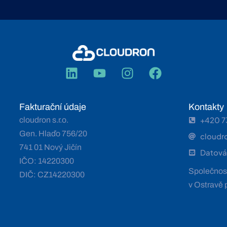
Fakturační údaje
Kontakty
+420 7
cloudron s.r.o.
Gen. Hlaďo 756/20
cloudr
741 01 Nový Jičín
Datová
IČO: 14220300
Společnost
DIČ: CZ14220300
v Ostravě 