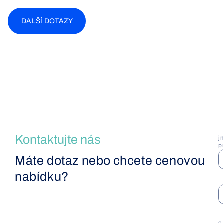
DALŠÍ DOTAZY
Kontaktujte nás
j
p
Máte dotaz nebo chcete cenovou
nabídku?
F
e