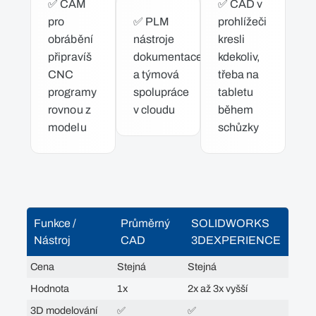
✅
CAM
✅
CAD v
pro
✅
PLM
prohlížeči
obrábění
nástroje
kresli
připravíš
dokumentace
kdekoliv,
CNC
a týmová
třeba na
programy
spolupráce
tabletu
rovnou z
v cloudu
během
modelu
schůzky
Funkce /
Průměrný
SOLIDWORKS
Nástroj
CAD
3DEXPERIENCE
Cena
Stejná
Stejná
Hodnota
1x
2x až 3x vyšší
3D modelování
✅
✅