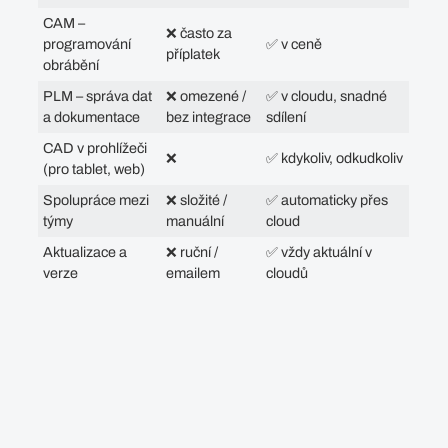
CAM –
❌ často za
programování
✅
v ceně
příplatek
obrábění
PLM – správa dat
❌ omezené /
✅
v cloudu, snadné
a dokumentace
bez integrace
sdílení
CAD v prohlížeči
❌
✅
kdykoliv, odkudkoliv
(pro tablet, web)
Spolupráce mezi
❌ složité /
✅
automaticky přes
týmy
manuální
cloud
Aktualizace a
❌ ruční /
✅
vždy aktuální v
verze
emailem
cloudů