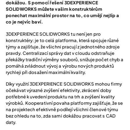
dokážou. S pomocí řešení 3DEXPERIENCE
SOLIDWORKS můžete vašim konstruktérům
ponechat maximální prostor na to, co umějí nejlíp a
co je nejvíc baví.
3DEXPERIENCE SOLIDWORKS tu není jen pro
konstruktéry: je to celá platforma, která spojuje různé
týmy a zajišťuje, že všichni pracují z jednotného zdroje
pravdy. Centralizací správy dat v cloudu odstraňuje
překážky tradiční výměny souborů, snižuje počet chyb a
pomáhá zvládnout vývoj a výrobu nových produktů
rychleji při dosažení maximální kvality.
Díky využití 3DEXPERIENCE SOLIDWORKS mohou firmy
očekávat výrazné zvýšení efektivity, zkrácení doby
potřebné k uvedení produktu na trh a zvýšení kvality
výrobků. Kooperativní povaha platformy zajišťuje, že se
na projektech efektivně podílejí všichni členové týmu
bez ohledu na to, zda sami dokážou pracovat s CAD
daty.