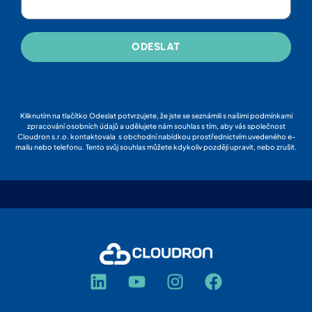
ODESLAT
Kliknutím na tlačítko Odeslat potvrzujete, že jste se seznámili s našimi podmínkami
zpracování osobních údajů a udělujete nám souhlas s tím, aby vás společnost
Cloudron s.r.o. kontaktovala s obchodní nabídkou prostřednictvím uvedeného e-
mailu nebo telefonu. Tento svůj souhlas můžete kdykoliv později upravit, nebo zrušit.