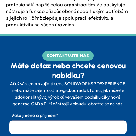
profesionálů napříč celou organizací tím, že poskytuje
nástroje a funkce přizpůsobené specifickým potřebám
a jejich rolí, čímž zlepšuje spolupráci, efektivitu a
produktivitu na všech úrovních.
KONTAKTUJTE NÁS
Máte dotaz nebo chcete cenovou
nabídku?
Ať už vás jenom zajímá cena SOLIDWORKS 3DEXPERIENCE,
nebo máte zájem o strategickou radu k tomu, jak můžete
zdokonalit vývoj výrobků ve vašem podniku díky nové
generaci CAD a PLM nástrojů v cloudu, obraťte se na nás!
Vaše jméno a příjmení*