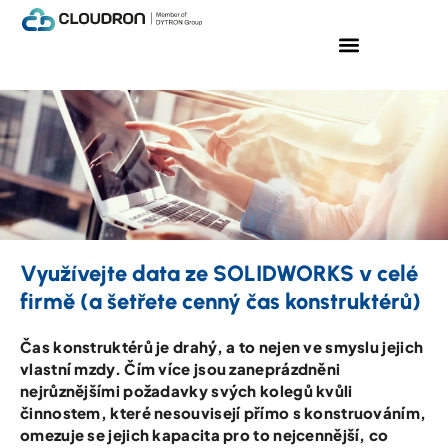
Praktické informace
Využívejte data ze SOLIDWORKS v celé
firmě (a šetřete cenný čas konstruktérů)
Čas konstruktérů je drahý, a to nejen ve smyslu jejich
vlastní mzdy. Čím více jsou zaneprázdněni
nejrůznějšími požadavky svých kolegů kvůli
činnostem, které nesouvisejí přímo s konstruováním,
omezuje se jejich kapacita pro to nejcennější, co