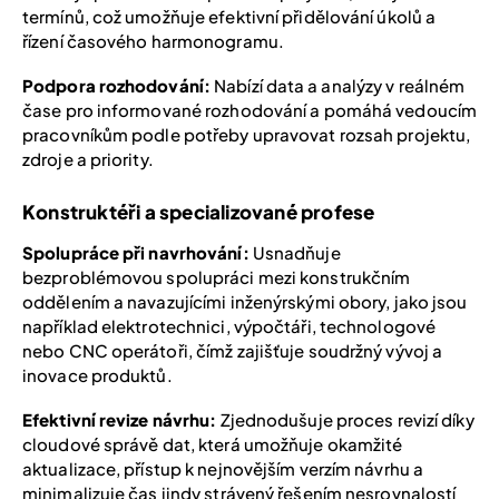
termínů, což umožňuje efektivní přidělování úkolů a
řízení časového harmonogramu.
Podpora rozhodování:
Nabízí data a analýzy v reálném
čase pro informované rozhodování a pomáhá vedoucím
pracovníkům podle potřeby upravovat rozsah projektu,
zdroje a priority.
Konstruktéři a specializované profese
Spolupráce při navrhování:
Usnadňuje
bezproblémovou spolupráci mezi konstrukčním
oddělením a navazujícími inženýrskými obory, jako jsou
například elektrotechnici, výpočtáři, technologové
nebo CNC operátoři, čímž zajišťuje soudržný vývoj a
inovace produktů.
Efektivní revize návrhu:
Zjednodušuje proces revizí díky
cloudové správě dat, která umožňuje okamžité
aktualizace, přístup k nejnovějším verzím návrhu a
minimalizuje čas jindy strávený řešením nesrovnalostí